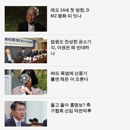
레오 14세 첫 방한, D
MZ 평화 띠 잇나
법원도 찬성한 공소기
각, 야권은 왜 반대하
나
40도 폭염에 선풍기
틀면 체온 더 오른다
돌고 돌아 홍명보? 축
구협회 선임 막전막후