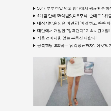
50대 부부 한알 먹고 침대에서 평균횟수 하
4개월 만에 35억벌었다!! 주식, 순매도 1위종목
내장지방,원인은 비만균! '이것'하고 쏙쏙 
대만에서 개발한 "정력캔디" 지속시간 3일!! 
서울 전매제한 없는 부동산 나왔다!
공복혈당 300넘는 '심각당뇨환자', '이것'