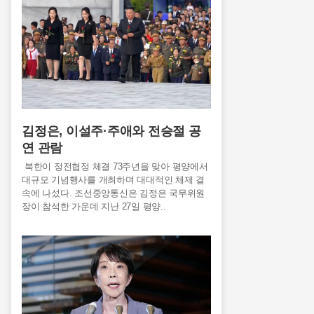
김정은, 이설주·주애와 전승절 공
연 관람
북한이 정전협정 체결 73주년을 맞아 평양에서
대규모 기념행사를 개최하며 대대적인 체제 결
속에 나섰다. 조선중앙통신은 김정은 국무위원
장이 참석한 가운데 지난 27일 평양..