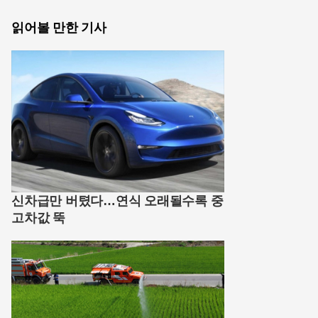
읽어볼 만한 기사
신차급만 버텼다…연식 오래될수록 중
고차값 뚝