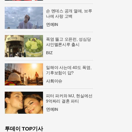
숀 멘데스 공개 열애, 브루
나에 사랑 고백
연예IN
폭염 뚫고 오픈런, 성심당
샤인멜론시루 출시
BIZ
일해야 사는데 40도 폭염,
기후보험이 답?
사회이슈
피터 파커와 MJ, 현실에선
9억짜리 결혼 파티
연예IN
투데이 TOP기사