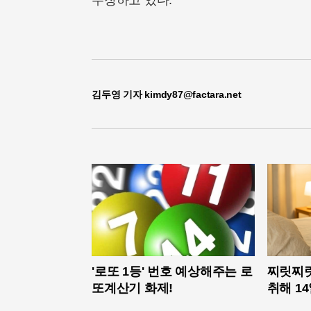
주장하고 있다.
김두영 기자 kimdy87@factara.net
'로또 1등' 번호 예상해주는 로
찌릿찌릿
또계산기 화제!
취해 1