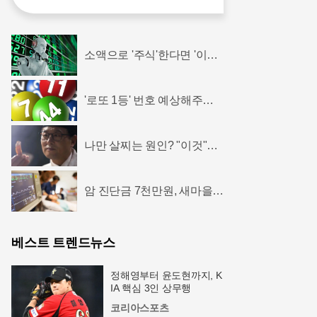
소액으로 '주식'한다면 '이종
목' 사라!
'로또 1등' 번호 예상해주는
로또계산기 화제!
나만 살찌는 원인? "이것"으
로 "아랫뱃살,옆구리" 다 빠
진다!
암 진단금 7천만원, 새마을금
고 암보험 출시
베스트 트렌드뉴스
정해영부터 윤도현까지, K
IA 핵심 3인 상무행
코리아스포츠