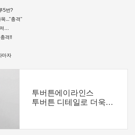
루5번?
..."충격"
빠져…
충격!!
먹자마자
투버튼에이라인스
투버튼 디테일로 더욱
멋스러운 스커트
뒷지퍼로