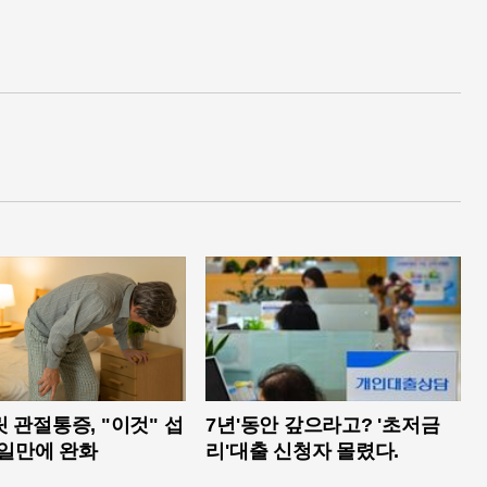
 관절통증, "이것" 섭
7년'동안 갚으라고? '초저금
4일만에 완화
리'대출 신청자 몰렸다.