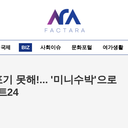
국제
BIZ
사회이슈
문화포털
여가생활
 못해!... '미니수박'으로
트24