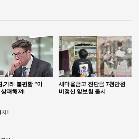
,가래 불편함 "이
새마을금고 진단금 7천만원
 상쾌해져!
비갱신 암보험 출시
지!!
…