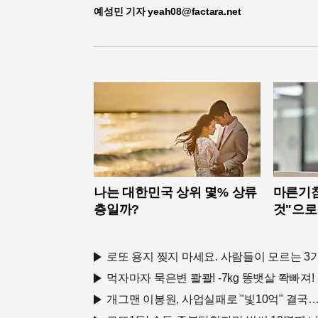
예성민 기자 yeah08@factara.net
나는 대한민국 상위 몇% 상류
마른기침
층일까?
것"으로
로또 용지 찢지 마세요. 사람들이 모르는 3가
먹자마자 묵은변 콸콸! -7kg 똥뱃살 쫙빠져!
개그맨 이봉원, 사업실패로 "빛10억" 결국