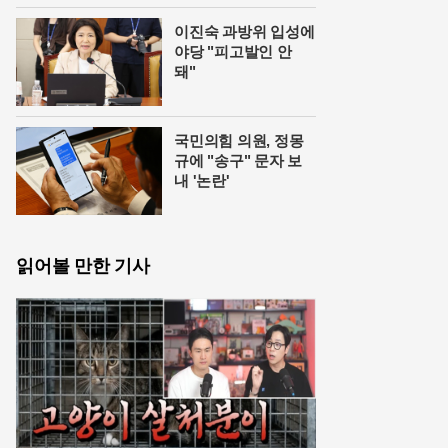
이진숙 과방위 입성에
야당 "피고발인 안
돼"
국민의힘 의원, 정몽
규에 "송구" 문자 보
내 '논란'
읽어볼 만한 기사