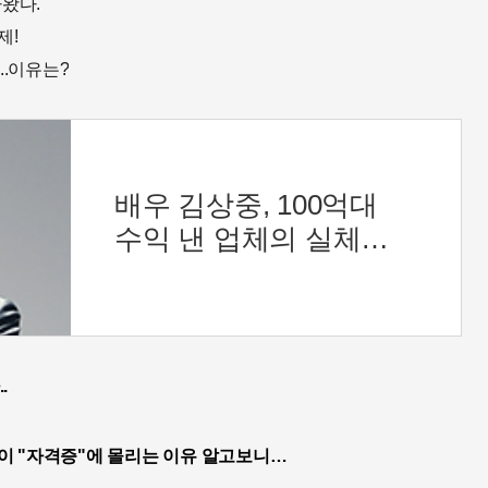
나왔다.
제!
..이유는?
배우 김상중, 100억대
수익 낸 업체의 실체
밝혀…충격 최근
냉철하고 지적인
이미지로 온 국민의
사랑을 받는 국민 배우
.
김상주씨가
 이 "자격증"에 몰리는 이유 알고보니…