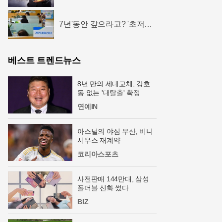
천명... 중소기업은 이들 중
고르면 돼
7년'동안 갚으라고? '초저금
리'대출 신청자 몰렸다.
베스트 트렌드뉴스
8년 만의 세대교체, 강호
동 없는 '대탈출' 확정
연예IN
아스널의 야심 무산, 비니
시우스 재계약
코리아스포츠
사전판매 144만대, 삼성
폴더블 신화 썼다
BIZ