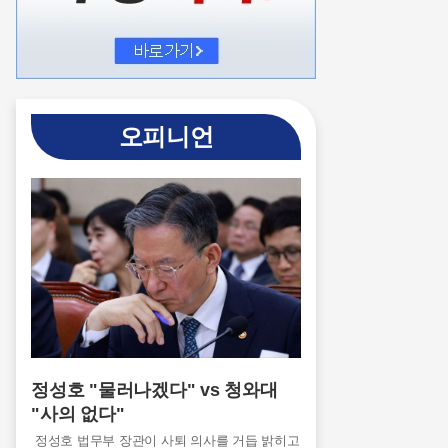
오피니언
정성호 "물러나겠다" vs 청와대
"사의 없다"
정성호 법무부 장관이 사퇴 의사를 거듭 밝히고