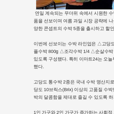
연일 계속되는 무더위 속에서 시원한 수
품을 선보이며 여름 과일 시장 공략에 나
양한 콘셉트의 수박 5종을 출시하고 할
이번에 선보이는 수박 라인업은 △고당도 
플수박 800g △조각수박 1/4 △순살수
있도록 구성됐다. 특히 이마트24는 오늘
했다.
고당도 통수박 2종은 국내 수박 명산지로
당도 10브릭스(Brix) 이상의 고품질 
박의 달콤함을 제대로 즐길 수 있도록 하
1인 가구와 2인 가구가 증가하는 사회적