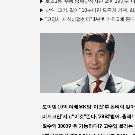
로또1등' 수동 중복당첨자만 벌써 19명째 
남性 "크기, 길이" 10분이면 모든게 커져..화
“고양시 지식산업센터” 1년후 가격 2배 된다
도박빚 10억 여배우K양 '이것'후 돈벼락 맞아.
비트코인'지고"이것"뜬다, '29억'벌어..충격!
월수익 3000만원 가능하다!? 고수입 올리는