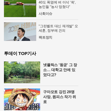
40도 폭염에 벼 이삭 '쑥',
농민들 "농사 망쳤다"
사회이슈
"그린벨트 대신 재개발" 오
세훈, 정부에 건의
팩트정치
투데이 TOP기사
넷플릭스 '동궁' 그 장
소… 대학교 안에 있
었다고?
구마모토 강진 28명
사망, 원피스 작가 위
로