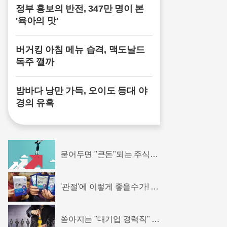
정부 홍보의 반전, 347만 명이 본
'육아의 맛'
버거킹 아침 메뉴 습격, 맥도날드
독주 깰까
밤바다 낭만 가득, 오이도 등대 야
경의 유혹
묻어두면 "큰돈"되는 주식은
'이렇게'하면 된다.
'관절'에 이렇게 좋을수가! 진
작먹을걸 그랬어요!
쏟아지는 "대기업 경력직" 수