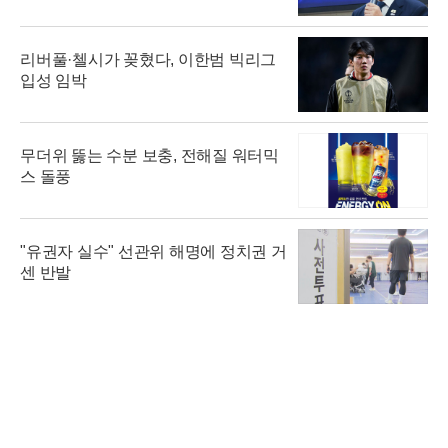
리버풀·첼시가 꽂혔다, 이한범 빅리그
입성 임박
무더위 뚫는 수분 보충, 전해질 워터믹
스 돌풍
"유권자 실수" 선관위 해명에 정치권 거
센 반발