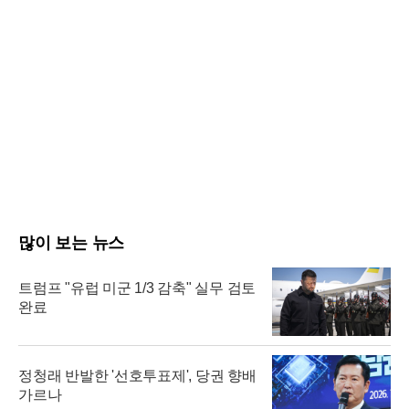
많이 보는 뉴스
트럼프 "유럽 미군 1/3 감축" 실무 검토
완료
정청래 반발한 '선호투표제', 당권 향배
가르나