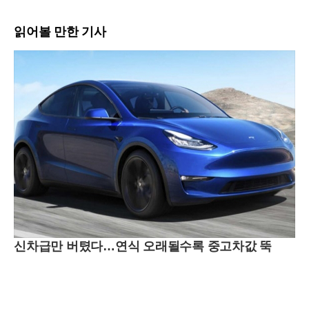
읽어볼 만한 기사
신차급만 버텼다…연식 오래될수록 중고차값 뚝