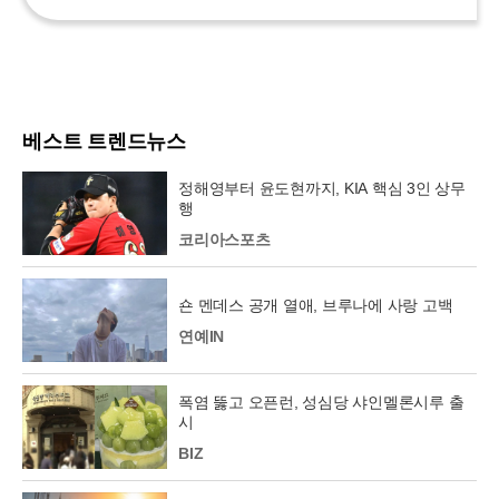
베스트 트렌드뉴스
정해영부터 윤도현까지, KIA 핵심 3인 상무
행
코리아스포츠
숀 멘데스 공개 열애, 브루나에 사랑 고백
연예IN
폭염 뚫고 오픈런, 성심당 샤인멜론시루 출
시
BIZ