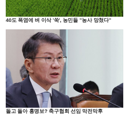
40도 폭염에 벼 이삭 '쑥', 농민들 "농사 망쳤다"
돌고 돌아 홍명보? 축구협회 선임 막전막후