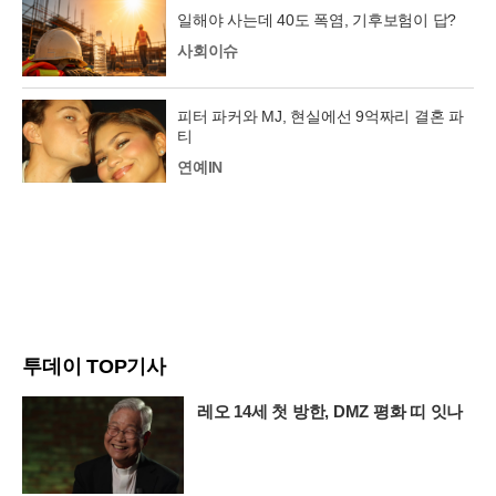
일해야 사는데 40도 폭염, 기후보험이 답?
사회이슈
피터 파커와 MJ, 현실에선 9억짜리 결혼 파
티
연예IN
투데이 TOP기사
레오 14세 첫 방한, DMZ 평화 띠 잇나